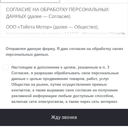
СОГЛАСИЕ НА ОБРАБОТКУ ПЕРСОНАЛЬНЫХ
ДАННЫХ (далее — Согласие)
ООО «Тойота Мотор» (далее — Общество),
расположенное по адресу: 141031, Московская Область,
г.о. Мытищи, п. Вешки, тер. тпз Алтуфьево, пр-д
Автомобильный, стр. 5А/1, является оператором
Отправляя данную форму, Я даю согласие на обработку своих
персональных данных.
персональных данных.
1. Настоящим я даю согласие Обществу на обработку
Настоящим в дополнение к целям, указанным в п. 3
своих персональных данных, а именно: имени, отчества,
Согласия, я разрешаю обрабатывать свои персональные
фамилии, контактных данных (включая номер телефона
данные с целью продвижения товаров, работ, услуг
Общества на рынке, путем осуществления прямых
и адрес электронной почты), адреса, сведений
контактов, а также выражаю свое согласие на получение
о впечатлениях, интересах, предпочтениях
рекламной информации любым доступным способом,
к автомобилю(-ям) и товарам/услугам, IP-адреса,
включая сети электросвязи, а также через сеть интернет.
сведений об устройстве, операционной системы
устройства и модели мобильного телефона посетителя
Жду звонка
сайта, уникального идентификатора посетителя сайта,
предпочтительного времени и способа для контакта,