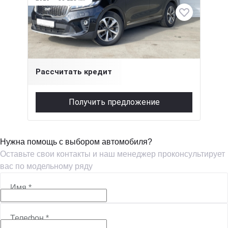
Kia Sorento
3.5 л (249 л.с.), АКПП, бензин, полный
2 739 000 ₽
Рассчитать кредит
Получить предложение
Нужна помощь с выбором автомобиля?
Оставьте свои контакты и наш менеджер проконсультирует
вас по модельному ряду
Имя
*
Телефон
*