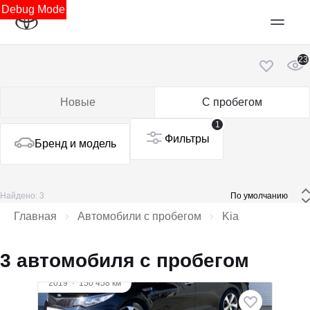
Debug Mode
23
Новые
С пробегом
1
Фильтры
Бренд и модель
Найдено: 3
 По умолчанию 
Главная
Автомобили с пробегом
Kia
3 автомобиля с пробегом
2019
·
150 458 км
Kia Optima