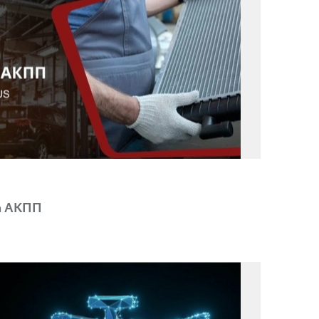
а АКПП