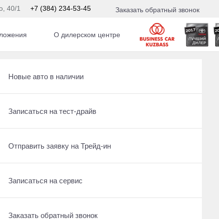
о, 40/1
+7 (384) 234-53-45
Заказать обратный звонок
ложения
О дилерском центре
15
Получить консультацию по кредиту
Рассчитать кредит
Новые авто в наличии
С пробегом
Отправить заявку на Трейд-ин
Записаться на сервис
Записаться на тест-драйв
Записаться на сервис
Отправить заявку на Трейд-ин
Отправить заявку на Трейд-ин
 По умолчанию 
Заказать обратный звонок
Заказать обратный звонок
Записаться на сервис
Заказать обратный звонок