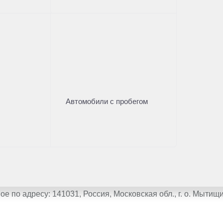
ать кредит
Рассчитать кредит
Получить предложение
Получить 
 вас по модельному ряду
Автомобили с пробегом
далее — Согласие)
о адресу: 141031, Россия, Московская обл., г. о. Мытищи, 