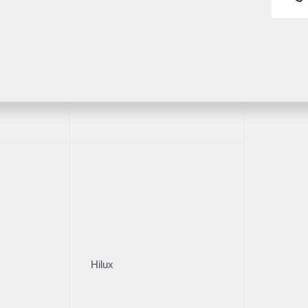
едний
Fortuner
959 км
2019
·
83 265 км
Camry
Nissan Serena
Hilux
 л.с.), АКПП, бензин, передний
2 л (150 л.с.), Вариато
00 ₽
2 075 000 ₽