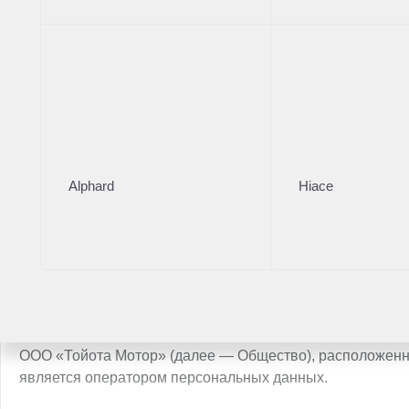
Рассчитать кредит
Рассчит
Получить предложение
Нужна помощь с выбором автомобиля?
Оставьте свои контакты и наш менеджер проконсультирует
Alphard
Hiace
Имя
*
Телефон
*
СОГЛАСИЕ НА ОБРАБОТКУ ПЕРСОНАЛЬНЫХ ДАННЫХ (
ООО «Тойота Мотор» (далее — Общество), расположенное п
является оператором персональных данных.