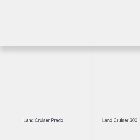
2018
·
64 951 км
Renault Sandero
1.6 л (113 л.с.), МКПП, бензин, пер
985 000 ₽
RAV4
Highlander
Рассчитать кредит
Получить предложение
Рекомендованные авто
2021
·
23 657 км
2012
·
207 
Hyundai Solaris
Toyota 
Land Cruiser Prado
Land Cruiser 300
1.6 л (123 л.с.), МКПП, бензин, передний
2.5 л (181
1 280 000 ₽
1 349 0