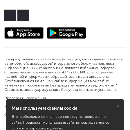
Вся представленная на сайте информация, касающаяся стоимости
автомобилей, аксессуаров* и сервисного обслуживания, носит
информационный характер и не является публичной офертой,
определяемой положениями ст. 437 (2) ГК РФ. Для получения
подробной информации обращайтесь в наши автосалоны.
Опубликованная на данном сайте информация может быть
изменена в любое время без предварительного уведомления. *
Стоимость аксессуаров указана без учета стоимости установки.
Правовая информация
×
Изменить настройку cookies
Мы используем файлы cookie
Сбросить cookie
Это необходимо для полноценного функционирования
сайта. Продолжая использовать сайт, вы соглашаетесь со
сбором и обработкой данных.