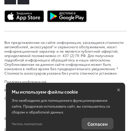
Вся представленная на сайте информация, касающаяся стоимости
автомобилей, аксессуаров* и сервисного обслуживания, носит
информационный характер и не является публичной офертой,
определяемой положениями ст. 437 (2) ГК РФ. Для получения
подробной информации обращайтесь в наши автосалоны.
Опубликованная на данном сайте информация может быть
изменена в любое время без предварительного уведомления. *
Стоимость аксессуаров указана без учета стоимости установки.
Правовая информация
×
Изменить настройку cookies
Мы используем файлы cookie
Сбросить cookie
Это необходимо для полноценного функционирования
сайта. Продолжая использовать сайт, вы соглашаетесь со
сбором и обработкой данных.
©
2026
ООО «Бизнес Кар Кузбасс»
Согласен
Читать полностью
Работает на технологиях
TradeDealer