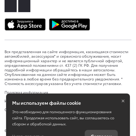
Вся представленная на сайте информация, касающаяся стоимости
автомобилей, аксессуаров* и сервисного обслуживания, носит
информационный характер и не является публичной офертой,
определяемой положениями ст. 437 (2) ГК РФ. Для получения
подробной информации обращайтесь в наши автосалоны.
Опубликованная на данном сайте информация может быть
изменена в любое время без предварительного уведомления. *
Стоимость аксессуаров указана без учета стоимости установки.
Правовая информация
×
Изменить настройку cookies
Мы используем файлы cookie
Сбросить cookie
Это необходимо для полноценного функционирования
сайта. Продолжая использовать сайт, вы соглашаетесь со
сбором и обработкой данных.
©
2026
ООО «Бизнес Кар Кузбасс»
Читать полностью