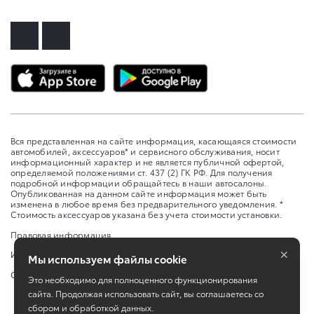
Вся представленная на сайте информация, касающаяся стоимости
автомобилей, аксессуаров* и сервисного обслуживания, носит
информационный характер и не является публичной офертой,
определяемой положениями ст. 437 (2) ГК РФ. Для получения
подробной информации обращайтесь в наши автосалоны.
Опубликованная на данном сайте информация может быть
изменена в любое время без предварительного уведомления. *
Стоимость аксессуаров указана без учета стоимости установки.
Правовая информация
×
Изменить настройку cookies
Мы используем файлы cookie
Сбросить cookie
Это необходимо для полноценного функционирования
сайта. Продолжая использовать сайт, вы соглашаетесь со
сбором и обработкой данных.