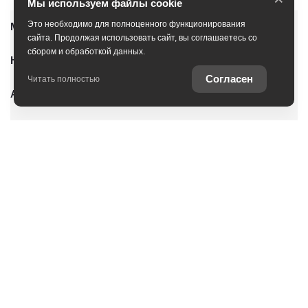
Мы используем файлы cookie
Это необходимо для полноценного функционирования
Модельный ряд
сайта. Продолжая использовать сайт, вы соглашаетесь со
сбором и обработкой данных.
Новые автомобили
Согласен
Читать полностью
Автомобили с пробегом
Условия покупки
Владельцам
О дилерском центре
Специальные предложения
Оцените ваш автомобиль
Консультация по кредиту