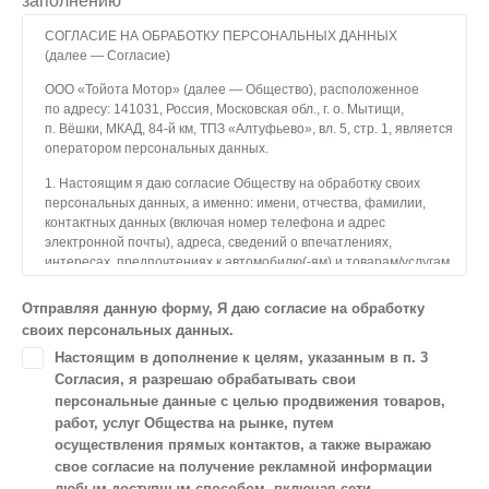
заполнению
СОГЛАСИЕ НА ОБРАБОТКУ ПЕРСОНАЛЬНЫХ ДАННЫХ
(далее — Согласие)
ООО «Тойота Мотор» (далее — Общество), расположенное
по адресу: 141031, Россия, Московская обл., г. о. Мытищи,
п. Вёшки, МКАД, 84-й км, ТПЗ «Алтуфьево», вл. 5, стр. 1, является
оператором персональных данных.
1. Настоящим я даю согласие Обществу на обработку своих
персональных данных, а именно: имени, отчества, фамилии,
контактных данных (включая номер телефона и адрес
электронной почты), адреса, сведений о впечатлениях,
интересах, предпочтениях к автомобилю(-ям) и товарам/услугам,
IP-адреса, сведений об устройстве, операционной системы
устройства и модели мобильного телефона посетителя сайта,
Отправляя данную форму, Я даю согласие на обработку
уникального идентификатора посетителя сайта,
своих персональных данных.
предпочтительного времени и способа для контакта, истории
Настоящим в дополнение к целям, указанным в п. 3
контактов.
Согласия, я разрешаю обрабатывать свои
2. Под обработкой персональных данных понимаются
персональные данные с целью продвижения товаров,
следующие действия: сбор, запись, систематизация,
работ, услуг Общества на рынке, путем
накопление, хранение, уточнение (обновление, изменение),
осуществления прямых контактов, а также выражаю
извлечение, использование, передача (предоставление, доступ),
свое согласие на получение рекламной информации
блокирование, удаление, уничтожение персональных данных.
любым доступным способом, включая сети