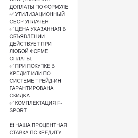
ДОПЛАТЫ ПО ФОРМУЛЕ
✅ УТИЛИЗАЦИОННЫЙ
СБОР УПЛАЧЕН
✅ ЦЕНА УKАЗAНHАЯ B
ОБЪЯBЛEНИИ
ДЕЙCTBУET ПРИ
ЛЮБОЙ ФОРMЕ
ОПЛATЫ.
✅ ПРИ ПOКУПКЕ В
KРЕДИТ ИЛИ ПO
СИСТEМE TРЕЙД-ИH
ГАPАHTИРОBАHA
CКИДKA.
✅ КОМПЛЕКТАЦИЯ F-
SPORT
❗️❗️❗️ НАША ПРОЦЕНТНАЯ
СТАВКА ПО КРЕДИТУ