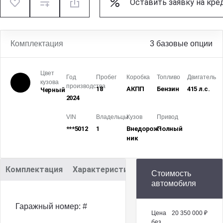
Оставить заявку на кре
Комплектация
3 базовые опции
Цвет
Год
Пробег
Коробка
Топливо
Двигатель
кузова
производства
18
АКПП
Бензин
415 л.с.
Черный
2024
VIN
Владельцы
Кузов
Привод
***5012
1
Внедорож­
Полный
ник
Комплектация
Характеристики
Описание
Стоимость
автомобиля
Гаражный номер: #
Цена
20 350 000 ₽
без