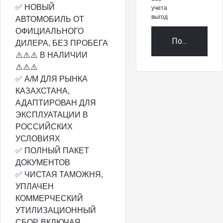
✅ НОВЫЙ
учета
выгод
АВТОМОБИЛЬ ОТ
ОФИЦИАЛЬНОГО
Получить пр
ДИЛЕРА, БЕЗ ПРОБЕГА
⚠️⚠️⚠️ В НАЛИЧИИ
⚠️⚠️⚠️
✅ А/М ДЛЯ РЫНКА
КАЗАХСТАНА,
АДАПТИРОВАН ДЛЯ
ЭКСПЛУАТАЦИИ В
РОССИЙСКИХ
УСЛОВИЯХ
✅ ПОЛНЫЙ ПАКЕТ
ДОКУМЕНТОВ
✅ ЧИСТАЯ ТАМОЖНЯ,
УПЛАЧЕН
КОММЕРЧЕСКИЙ
УТИЛИЗАЦИОННЫЙ
СБОР, ВКЛЮЧАЯ