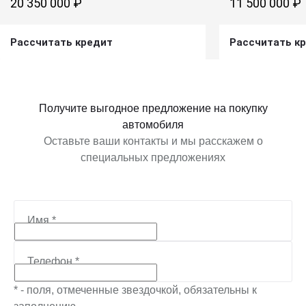
20 350 000 ₽
11 500 000 ₽
Рассчитать кредит
Рассчитать к
Получить предложение
Получит
Получите выгодное предложение на покупку
автомобиля
Оставьте ваши контакты и мы расскажем о
специальных предложениях
Имя
*
Телефон
*
* - поля, отмеченные звездочкой, обязательны к