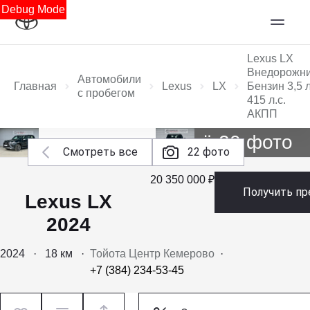
Debug Mode
Lexus LX
Внедорожн
Автомобили
Главная
Lexus
LX
Бензин 3,5 
с пробегом
415 л.с.
АКПП
Ещё 20 фото
Смотреть все
22 фото
20 350 000 ₽
Получить п
Lexus LX
2024
2024
·
18 км
·
Тойота Центр Кемерово
·
+7 (384) 234-53-45