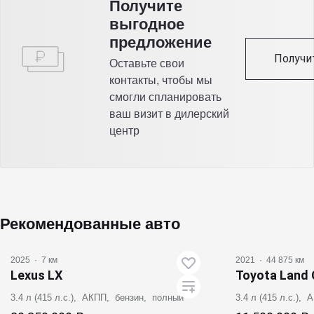
Получитe
выгодное
предложение
Получи
Оставьте свои
контакты, чтобы мы
смогли спланировать
ваш визит в дилерский
центр
Рекомендованные авто
2025
·
7 км
2021
·
44 875 км
Lexus LX
Toyota Land 
3.4 л (415 л.с.), АКПП, бензин, полный
3.4 л (415 л.с.),