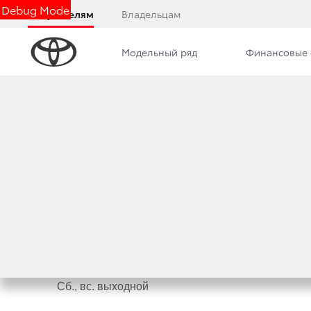
Debug Mode
Покупателям
Владельцам
Модельный ряд
Финансовые 
ЭВАКУАТОР
Тойота Центр Кемерово предоставляет услуги
э
Вы можете вызвать эвакуатор по
тел. 8−913−30
или позвонить в Тойота Центр Кемерово по тел. 
Режим работы эвакуатора:
Пн. — чт. 9:00 — 18:00
Пт. 9:00 — 17:00
Сб., вс. выходной