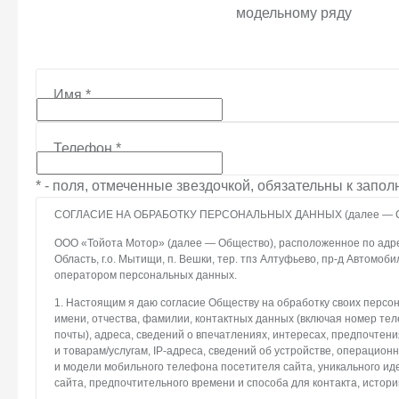
модельному ряду
Имя
*
Телефон
*
* - поля, отмеченные звездочкой, обязательны к запо
СОГЛАСИЕ НА ОБРАБОТКУ ПЕРСОНАЛЬНЫХ ДАННЫХ (далее — С
ООО «Тойота Мотор» (далее — Общество), расположенное по адре
Область, г.о. Мытищи, п. Вешки, тер. тпз Алтуфьево, пр-д Автомоби
оператором персональных данных.
1. Настоящим я даю согласие Обществу на обработку своих персо
имени, отчества, фамилии, контактных данных (включая номер те
почты), адреса, сведений о впечатлениях, интересах, предпочтени
и товарам/услугам, IP-адреса, сведений об устройстве, операцион
и модели мобильного телефона посетителя сайта, уникального и
сайта, предпочтительного времени и способа для контакта, истори