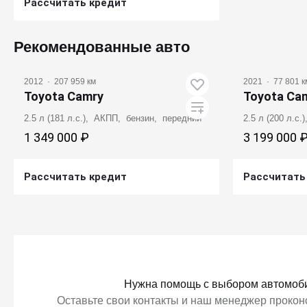
Рассчитать кредит
Получить предложение
Рекомендованные авто
2012
·
207 959 км
2021
·
77 801 к
Toyota Camry
Toyota Ca
2.5 л (181 л.с.), АКПП, бензин, передний
2.5 л (200 л.с
1 349 000 ₽
3 199 000 
Рассчитать кредит
Рассчитать
Получить предложение
Получ
Нужна помощь с выбором автомоб
Оставьте свои контакты и наш менеджер проконс