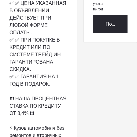
✅ ✅ ЦЕНА УKАЗAНHАЯ
учета
выгод
B ОБЪЯBЛEНИИ
ДЕЙCTBУET ПРИ
Получить пр
ЛЮБОЙ ФОРMЕ
ОПЛATЫ.
✅ ✅ ПРИ ПOКУПКЕ В
KРЕДИТ ИЛИ ПO
СИСТEМE TРЕЙД-ИH
ГАPАHTИРОBАHA
CКИДKA.
✅ ✅ ГАРАНТИЯ НА 1
ГОД В ПОДАРОК.
❗️❗️❗️ НАША ПРОЦЕНТНАЯ
СТАВКА ПО КРЕДИТУ
ОТ 8,4% ❗️❗️❗️
⚡ Кузов автомобиля без
ремонтов и вторичных