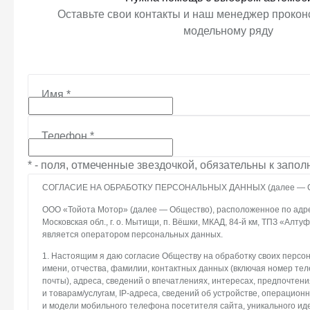
Оставьте свои контакты и наш менеджер проконс
модельному ряду
Имя
*
Телефон
*
* - поля, отмеченные звездочкой, обязательны к запо
СОГЛАСИЕ НА ОБРАБОТКУ ПЕРСОНАЛЬНЫХ ДАННЫХ (далее — С
ООО «Тойота Мотор» (далее — Общество), расположенное по адрес
Московская обл., г. о. Мытищи, п. Вёшки, МКАД, 84-й км, ТПЗ «Алтуфье
является оператором персональных данных.
1. Настоящим я даю согласие Обществу на обработку своих персо
имени, отчества, фамилии, контактных данных (включая номер те
почты), адреса, сведений о впечатлениях, интересах, предпочтени
и товарам/услугам, IP-адреса, сведений об устройстве, операцион
и модели мобильного телефона посетителя сайта, уникального и