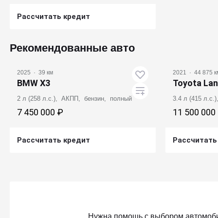
Рассчитать кредит
Получить предложение
Рекомендованные авто
2025
·
39 км
2021
·
44 875 к
BMW X3
Toyota Lan
2 л (258 л.с.), АКПП, бензин, полный
3.4 л (415 л.с
7 450 000 ₽
11 500 000
Рассчитать кредит
Рассчитать
Получить предложение
Получ
Нужна помощь с выбором автомоб