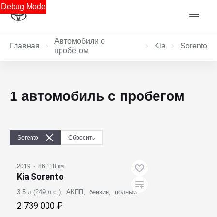
Debug Mode
Автомобили с
Главная
Kia
Sorento
пробегом
1 автомобиль с пробегом
Sorento
Сбросить
2019
·
86 118 км
Kia Sorento
3.5 л (249 л.с.), АКПП, бензин, полный
2 739 000 ₽